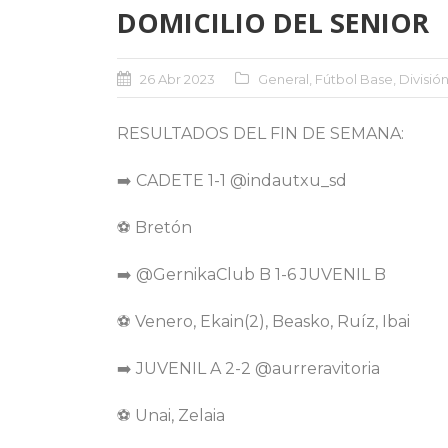
DOMICILIO DEL SENIOR
26 Abr 2023
General
,
Fútbol Base
,
Divisió
RESULTADOS DEL FIN DE SEMANA:
➡️ CADETE 1-1 @indautxu_sd
⚽️ Bretón
➡️ @GernikaClub B 1-6 JUVENIL B
⚽️ Venero, Ekain(2), Beasko, Ruíz, Ibai
➡️ JUVENIL A 2-2 @aurreravitoria
⚽️ Unai, Zelaia