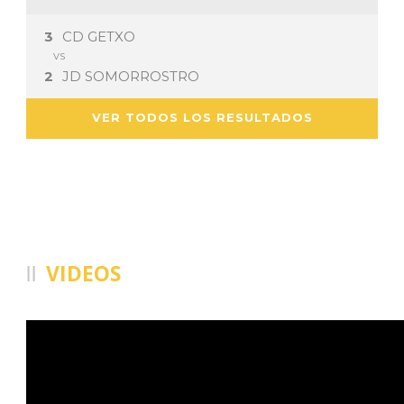
3
CD GETXO
VS
2
JD SOMORROSTRO
VER TODOS LOS RESULTADOS
VIDEOS