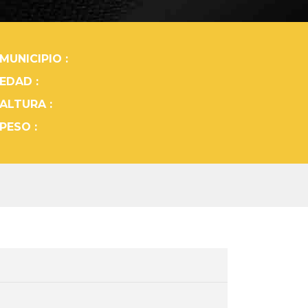
MUNICIPIO :
EDAD :
ALTURA :
PESO :