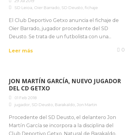
29 Jul 2019
SD Leioa
,
Oier Barrado
,
SD Deusto
,
fichaje
El Club Deportivo Getxo anuncia el fichaje de
Oier Barrado, jugador procedente del SD
Deusto. Se trata de un futbolista con una...
0
Leer más
JON MARTÍN GARCÍA, NUEVO JUGADOR
DEL CD GETXO
01 Feb 2018
jugador
,
SD Deusto
,
Barakaldo
,
Jon Martin
Procedente del SD Deusto, el delantero Jon
Martín García se incorpora a la disciplina del
Club Deportivo Getxo. Natural de Barakaldo,