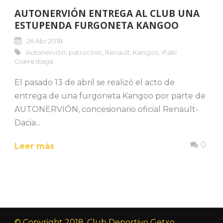
AUTONERVIÓN ENTREGA AL CLUB UNA
ESTUPENDA FURGONETA KANGOO
26 Abr 2018
Autonervión
,
patrocinio
,
Renault
,
Kangoo
,
Iñaki
Guerediaga
El pasado 13 de abril se realizó el acto de
entrega de una furgoneta Kangoo por parte de
AUTONERVIÓN, concesionario oficial Renault-
Dacia...
0
Leer más
© Copyright 2018, Club Deportivo Getxo