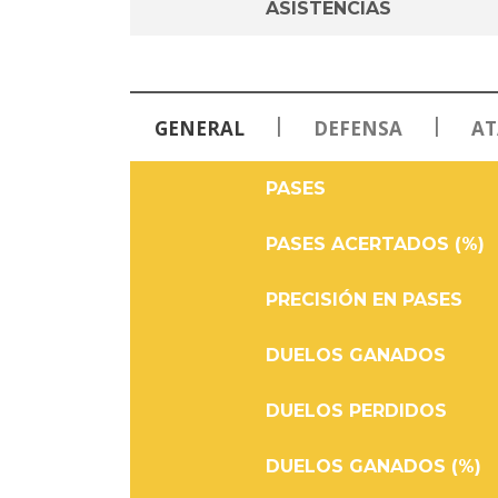
ASISTENCIAS
|
|
GENERAL
DEFENSA
AT
PASES
PASES ACERTADOS (%)
PRECISIÓN EN PASES
DUELOS GANADOS
DUELOS PERDIDOS
DUELOS GANADOS (%)