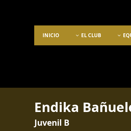
INICIO
EL CLUB
EQ
Endika Bañuel
Juvenil B