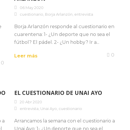
06 May 2020
cuestionario
,
Borja Arlanzón
,
entrevista
e
Borja Arlanzón responde al cuestionario en
cuarentena: 1- ¿Un deporte que no sea el
fútbol? El pádel. 2- ¿Un hobby? Ir a...
0
Leer más
0
DO
EL CUESTIONARIO DE UNAI AYO
20 Abr 2020
entrevista
,
Unai Ayo
,
cuestionario
 a
Arrancamos la semana con el cuestionario a
l
Unai Ayo: 1- ¿Un deporte que no sea el