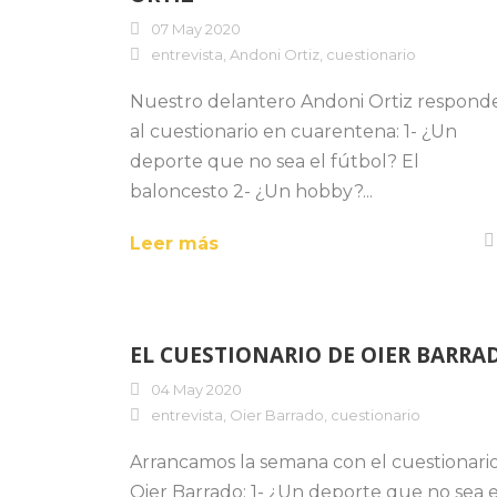
07 May 2020
entrevista
,
Andoni Ortiz
,
cuestionario
Nuestro delantero Andoni Ortiz respond
al cuestionario en cuarentena: 1- ¿Un
deporte que no sea el fútbol? El
baloncesto 2- ¿Un hobby?...
Leer más
EL CUESTIONARIO DE OIER BARRA
04 May 2020
entrevista
,
Oier Barrado
,
cuestionario
Arrancamos la semana con el cuestionario
Oier Barrado: 1- ¿Un deporte que no sea e