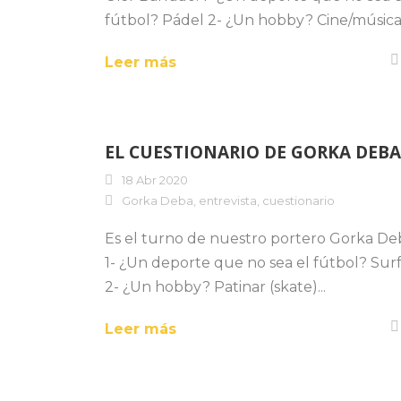
fútbol? Pádel 2- ¿Un hobby? Cine/música.
Leer más
EL CUESTIONARIO DE GORKA DEBA
18 Abr 2020
Gorka Deba
,
entrevista
,
cuestionario
Es el turno de nuestro portero Gorka De
1- ¿Un deporte que no sea el fútbol? Sur
2- ¿Un hobby? Patinar (skate)...
Leer más