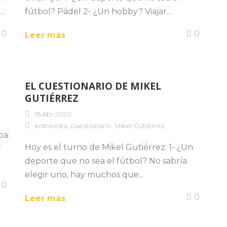
..
fútbol? Pádel 2- ¿Un hobby? Viajar...
0
0
Leer más
EL CUESTIONARIO DE MIKEL
GUTIÉRREZ
16 Abr 2020
entrevista
,
cuestionario
,
Mikel Gutiérrez
ba:
Hoy es el turno de Mikel Gutiérrez: 1- ¿Un
f
deporte que no sea el fútbol? No sabría
elegir uno, hay muchos que...
0
0
Leer más