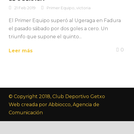
21 Feb 2019
Primer Equipo
,
victoria
El Primer Equipo superó al Ugeraga en Fadura
el pasado sábado por dos goles a cero. Un
triunfo que supone el quinto...
0
Leer más
© Copyright 2018, Club Deportivo Getxo
Web creada por Abbiocco, Agencia de
Comunicación