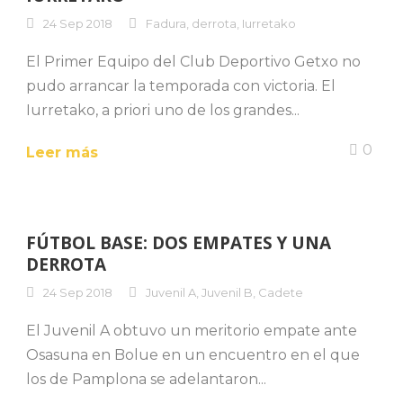
24 Sep 2018
Fadura
,
derrota
,
Iurretako
El Primer Equipo del Club Deportivo Getxo no
pudo arrancar la temporada con victoria. El
Iurretako, a priori uno de los grandes...
0
Leer más
FÚTBOL BASE: DOS EMPATES Y UNA
DERROTA
24 Sep 2018
Juvenil A
,
Juvenil B
,
Cadete
El Juvenil A obtuvo un meritorio empate ante
Osasuna en Bolue en un encuentro en el que
los de Pamplona se adelantaron...