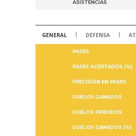
ASISTENCIAS
|
|
GENERAL
DEFENSA
AT
PASES
PASES ACERTADOS (%)
PRECISIÓN EN PASES
DUELOS GANADOS
DUELOS PERDIDOS
DUELOS GANADOS (%)