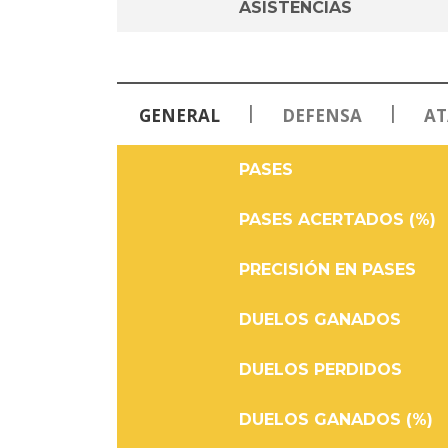
ASISTENCIAS
|
|
GENERAL
DEFENSA
AT
PASES
PASES ACERTADOS (%)
PRECISIÓN EN PASES
DUELOS GANADOS
DUELOS PERDIDOS
DUELOS GANADOS (%)