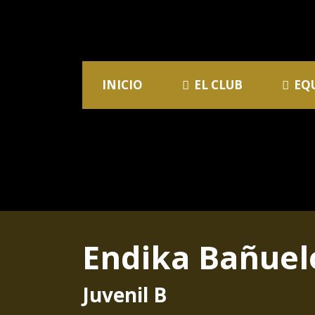
INICIO
EL CLUB
EQ
Endika Bañuel
Juvenil B