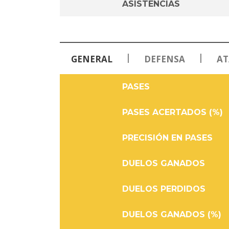
ASISTENCIAS
|
|
GENERAL
DEFENSA
AT
PASES
PASES ACERTADOS (%)
PRECISIÓN EN PASES
DUELOS GANADOS
DUELOS PERDIDOS
DUELOS GANADOS (%)