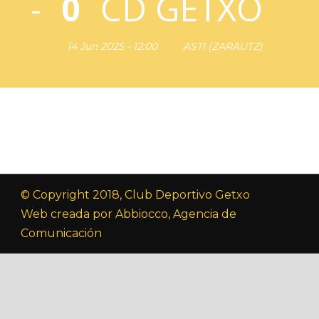
-
0
CD GETXO
14 Jun 2025 - 12:00
ASTI (ZARAUTZ)
© Copyright 2018, Club Deportivo Getxo
Web creada por Abbiocco, Agencia de
Comunicación