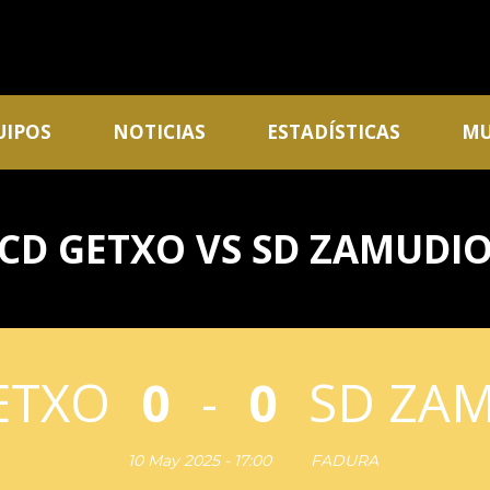
UIPOS
NOTICIAS
ESTADÍSTICAS
MU
CD GETXO VS SD ZAMUDI
ETXO
0
-
0
SD ZA
10 May 2025 - 17:00
FADURA